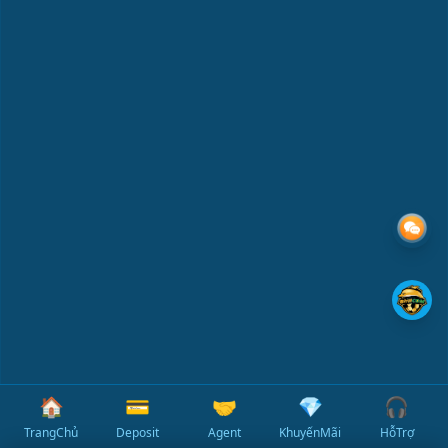
🏠
💳
🤝
💎
🎧
TrangChủ
Deposit
Agent
KhuyếnMãi
HỗTrợ