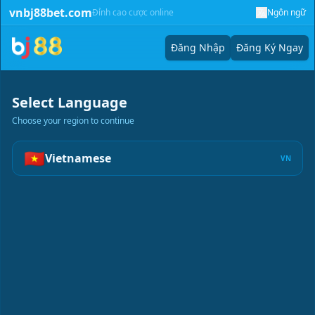
vnbj88bet.com
Đỉnh cao cược online
Ngôn ngữ
Đăng Nhập
Đăng Ký Ngay
Select Language
Choose your region to continue
🇻🇳
Vietnamese
VN