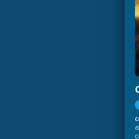
C
đ
C