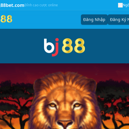
j88bet.com
Đỉnh cao cược online
Ngô
Đăng Nhập
Đăng Ký 