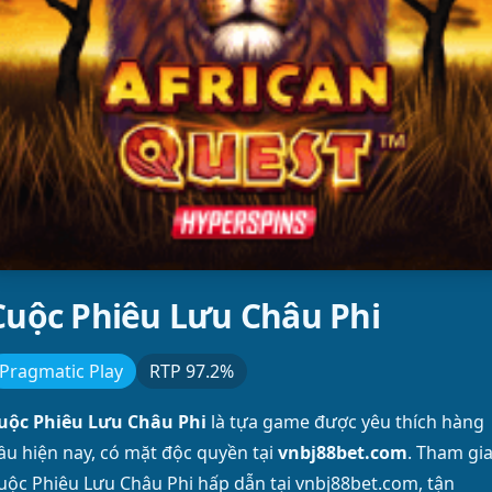
▶
Cuộc Phiêu Lưu Châu Phi
Pragmatic Play
RTP 97.2%
uộc Phiêu Lưu Châu Phi
là tựa game được yêu thích hàng
ầu hiện nay, có mặt độc quyền tại
vnbj88bet.com
. Tham gi
uộc Phiêu Lưu Châu Phi hấp dẫn tại vnbj88bet.com, tận