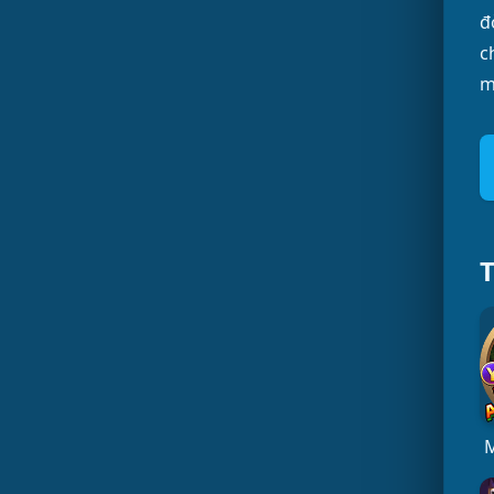
đ
c
m
T