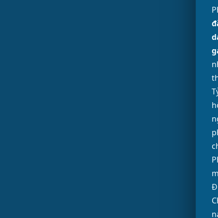
P
đ
d
g
n
t
T
h
n
p
c
P
m
Đ
C
n