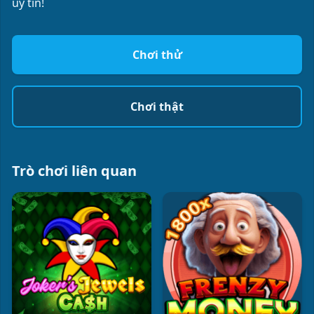
uy tín!
Chơi thử
Chơi thật
Trò chơi liên quan