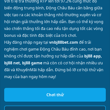
Với tỉ lệ trả thưởng RTP lên tới 97.2% cùng mức độ
biến động trung bình, Động Châu Báu cân bằng giữa
việc tạo ra các khoản thắng nhỏ thường xuyên và cơ
hội nhận giải thưởng lớn hấp dẫn. Bạn có thể kỳ vọng
vào chiến thắng tối đa cao nếu tận dụng tốt các vòng
bonus và đặc tính đặc biệt của trò chơi.
Hãy đăng nhập ngay tại
vnbj88bet.com
để trải
nghiệm chơi game Động Châu Báu đỉnh cao, nơi bạn
không chỉ được tận hưởng sự hấp dẫn của
bj88 app,
bj88 net, bj88 game
mà còn có cơ hội nhận nhiều ưu
đãi và KhuyếnMãi hấp dẫn. Đừng bỏ lỡ cơ hội thử vận
may của bạn ngay hôm nay!
Chơi thử