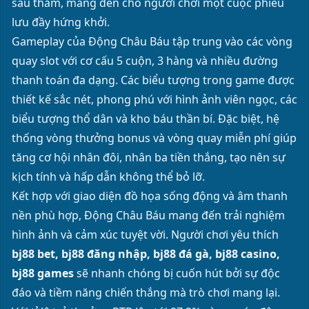
sâu thẳm, mang đến cho người chơi một cuộc phiêu
lưu đầy hứng khởi.
Gameplay của Động Châu Báu tập trung vào các vòng
quay slot với cơ cấu 5 cuộn, 3 hàng và nhiều đường
thanh toán đa dạng. Các biểu tượng trong game được
thiết kế sắc nét, phong phú với hình ảnh viên ngọc, các
biểu tượng thổ dân và kho báu thần bí. Đặc biệt, hệ
thống vòng thưởng bonus và vòng quay miễn phí giúp
tăng cơ hội nhân đôi, nhân ba tiền thắng, tạo nên sự
kịch tính và hấp dẫn không thể bỏ lỡ.
Kết hợp với giao diện đồ họa sống động và âm thanh
nền phù hợp, Động Châu Báu mang đến trải nghiệm
hình ảnh và cảm xúc tuyệt vời. Người chơi yêu thích
bj88 bet, bj88 đăng nhập, bj88 đá gà, bj88 casino,
bj88 games
sẽ nhanh chóng bị cuốn hút bởi sự độc
đáo và tiềm năng chiến thắng mà trò chơi mang lại.